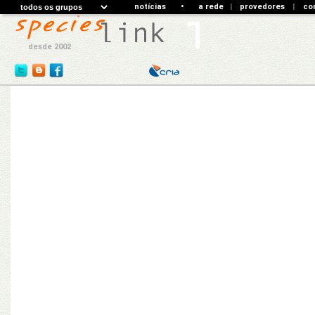
notícias
•
a rede
|
provedores
|
co
desde 2002